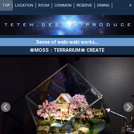
»
TOP
LOCATION
ROOM
COMMON
RESERVE
DINING
PLAN
ACCESS
NEGAN-BASE
SNS
NOTICE
CONTACT
Moss terrarium
Concept：苔
Series 俺の渓谷
Series 憩い
Collection：苔
Movie：苔
【苔】MOSS
【癒し】Healing
Sense of wabi-wabi works…
Shop List：苔
Contact：苔
〓MOSS：TERRARIUM〓 CREATE