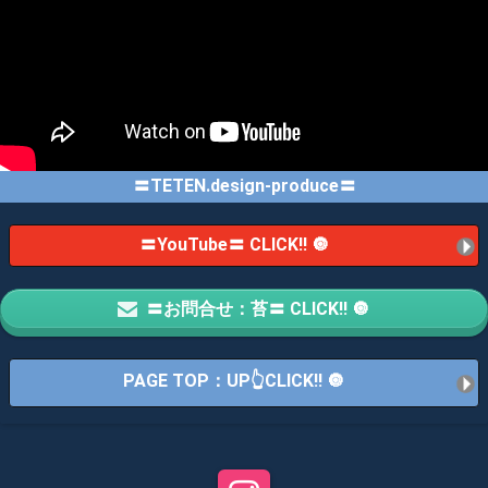
〓TETEN.design-produce〓
〓YouTube〓 CLICK!! 🔘
〓お問合せ：苔〓 CLICK!! 🔘
PAGE TOP：UP👆CLICK!! 🔘