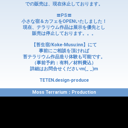
での販売は、現在休止しております。
〓PS〓
小さな宿＆カフェをOPENいたしました！
現在、テラリウム作品は展示を優先とし
販売は停止しております。。。
【苔生宿/Koke-Musu:inn】にて
事前にご相談を頂ければ
苔テラリウム作品造り体験も可能です。
（事前予約：有料／材料費込）
詳細はお問合せくださいm(_ _)m
TETEN.design-produce
Moss Terrarium：Production