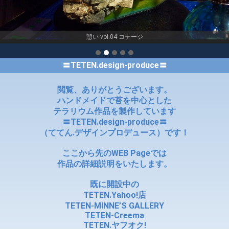
憩い vol.04 コテージ
〓TETEN.design-produce〓
閲覧、ありがとうございます。
ハンドメイドで苔を中心とした
テラリウム作品を製作しています
〓TETEN.design-produce〓
（ててん.デザインプロデュース）です！
ここから先のWEB Pageでは
作品の詳細説明をいたします。
既に開設中の
TETEN.Yahoo!店
TETEN-MINNE’S GALLERY
TETEN-Creema
TETEN.ヤフオク!